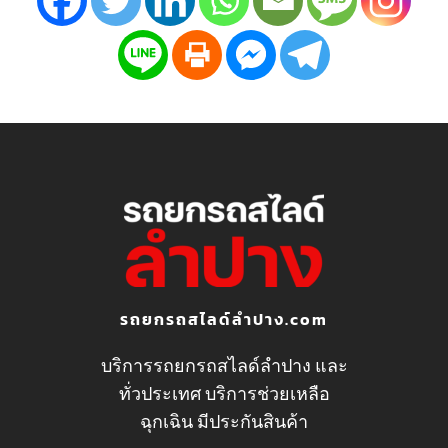
รถยกรถสไลด์ลําปาง.com
บริการรถยกรถสไลด์ลำปาง และ
ทั่วประเทศ บริการช่วยเหลือ
ฉุกเฉิน มีประกันสินค้า