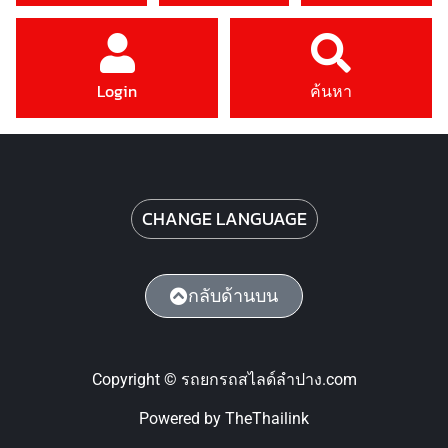
Login
ค้นหา
CHANGE LANGUAGE
กลับด้านบน
Copyright © รถยกรถสไลด์ลําปาง.com
Powered by TheThailink