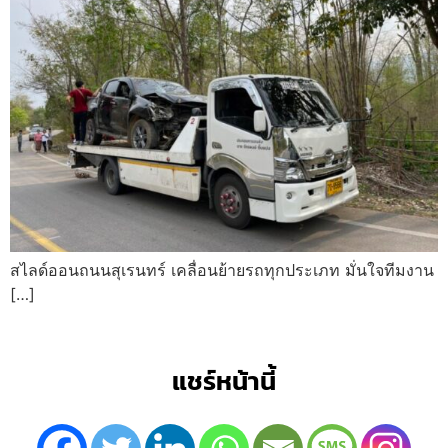
สไลด์ออนถนนสุเรนทร์ เคลื่อนย้ายรถทุกประเภท มั่นใจทีมงาน
[…]
แชร์หน้านี้