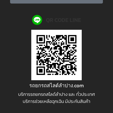
Alternative:
QR CODE LINE
รถยกรถสไลด์ลําปาง.com
บริการรถยกรถสไลด์ลำปาง และ ทั่วประเทศ
บริการช่วยเหลือฉุกเฉิน มีประกันสินค้า