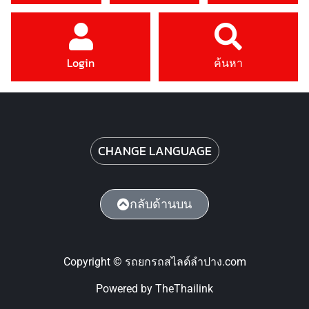
Login
ค้นหา
CHANGE LANGUAGE
กลับด้านบน
Copyright © รถยกรถสไลด์ลําปาง.com
Powered by TheThailink