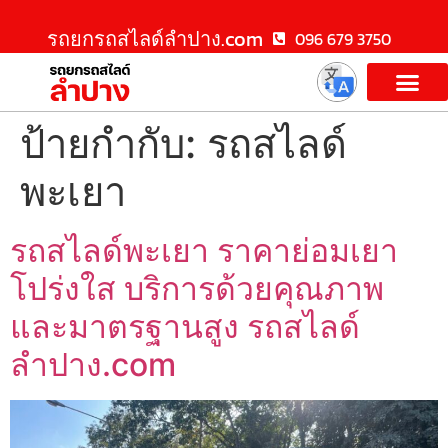
รถยกรถสไลด์ลําปาง.com
096 679 3750
ป้ายกำกับ:
รถสไลด์
พะเยา
รถสไลด์พะเยา ราคาย่อมเยา
โปร่งใส บริการด้วยคุณภาพ
และมาตรฐานสูง รถสไลด์
ลำปาง.com