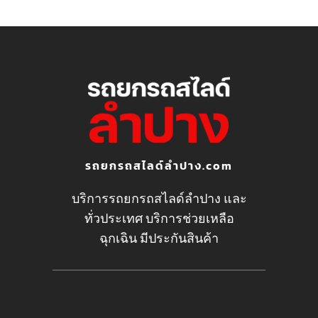
รถยกรถสไลด์ลําปาง.com
บริการรถยกรถสไลด์ลำปาง และ
ทั่วประเทศ บริการช่วยเหลือ
ฉุกเฉิน มีประกันสินค้า