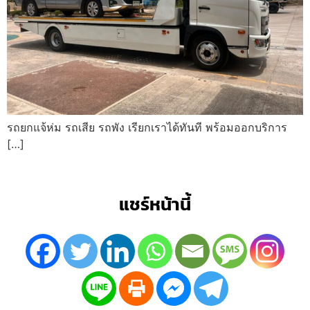
รถยกแจ้ห่ม รถเสีย รถพัง เรียกเราได้ทันที พร้อมออกบริการ
[…]
แชร์หน้านี้