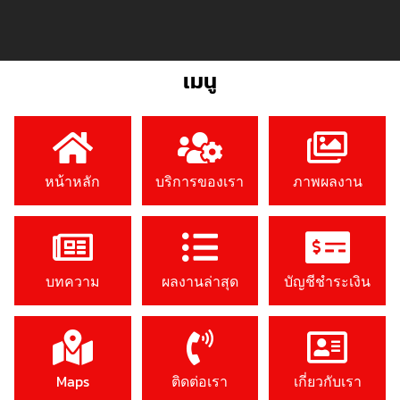
เมนู
หน้าหลัก
บริการของเรา
ภาพผลงาน
บทความ
ผลงานล่าสุด
บัญชีชำระเงิน
Maps
ติดต่อเรา
เกี่ยวกับเรา