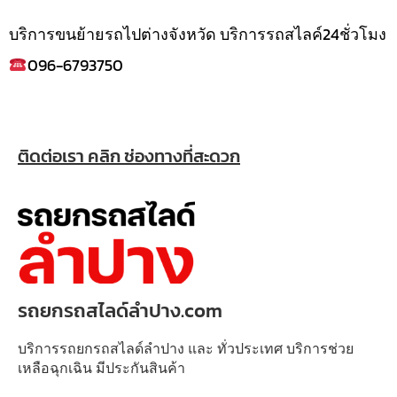
บริการขนย้ายรถไปต่างจังหวัด บริการรถสไลค์24ชั่วโมง
096-6793750
ติดต่อเรา คลิก ช่องทางที่สะดวก
รถยกรถสไลด์ลําปาง.com
บริการรถยกรถสไลด์ลำปาง และ ทั่วประเทศ บริการช่วย
เหลือฉุกเฉิน มีประกันสินค้า