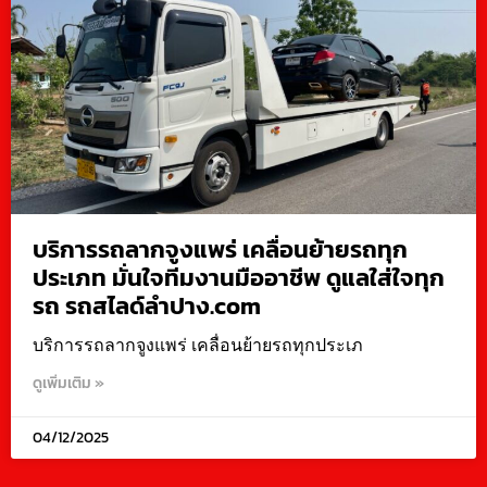
บริการรถลากจูงแพร่ เคลื่อนย้ายรถทุก
ประเภท มั่นใจทีมงานมืออาชีพ ดูแลใส่ใจทุก
รถ รถสไลด์ลำปาง.com
บริการรถลากจูงแพร่ เคลื่อนย้ายรถทุกประเภ
ดูเพิ่มเติม »
04/12/2025