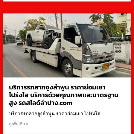
บริการรถลากจูงลำพูน ราคาย่อมเยา
โปร่งใส บริการด้วยคุณภาพและมาตรฐาน
สูง รถสไลด์ลำปาง.com
บริการรถลากจูงลำพูน ราคาย่อมเยา โปร่งใส
ดูเพิ่มเติม »