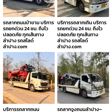
รถลากถนนป่าขาม บริการ
บริการรถลากเถิน บริการ
รถยกด่วน 24 ชม. ถึงไว
รถยกด่วน 24 ชม. ถึงไว
ปลอดภัย ทุกเส้นทาง
ปลอดภัย ทุกเส้นทาง
ลำปาง รถสไลด์
ลำปาง รถสไลด์
ลำปาง.com
ลำปาง.com
บริการรถลากถนน
รถลากจูงถนนลำปาง–