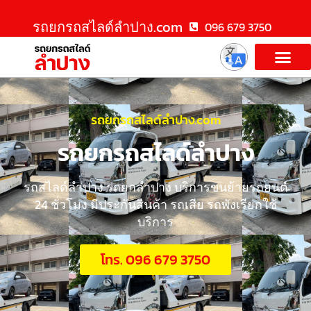
รถยกรถสไลด์ลําปาง.com
096 679 3750
รถยกรถสไลด์ลําปาง.com
รถยกรถสไลด์ลำปาง
รถสไลด์ลำปาง รถยกลำปาง บริการขนย้ายรถยนต์
24 ชั่วโมง มีประกันสินค้า รถเสีย รถพังเรียกใช้
บริการ
โทร. 096 679 3750