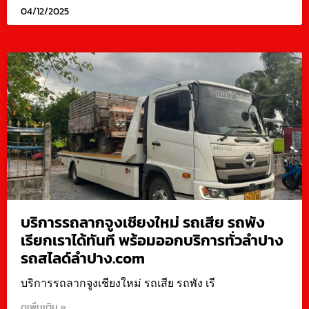
04/12/2025
บริการรถลากจูงเชียงใหม่ รถเสีย รถพัง
เรียกเราได้ทันที พร้อมออกบริการทั่วลำปาง
รถสไลด์ลำปาง.com
บริการรถลากจูงเชียงใหม่ รถเสีย รถพัง เรี
ดูเพิ่มเติม »