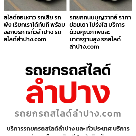
สไลด์ออนงาว รถเสีย รถ
รถยกถนนบุญวาทย์ ราคา
พัง เรียกเราได้ทันที พร้อม
ย่อมเยา โปร่งใส บริการ
ออกบริการทั่วลำปาง รถ
ด้วยคุณภาพและ
สไลด์ลำปาง.com
มาตรฐานสูง รถสไลด์
ลำปาง.com
รถยกรถสไลด์ลําปาง.com
บริการรถยกรถสไลด์ลำปาง และ ทั่วประเทศ บริการ