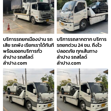
บริการรถยกเมืองปาน รถ
บริการรถลากตาก บริการ
เสีย รถพัง เรียกเราได้ทันที
รถยกด่วน 24 ชม. ถึงไว
พร้อมออกบริการทั่ว
ปลอดภัย ทุกเส้นทาง
ลำปาง รถสไลด์
ลำปาง รถสไลด์
ลำปาง.com
ลำปาง.com