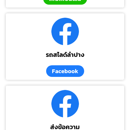
รถสไลด์ลำปาง
Facebook
ส่งข้อความ