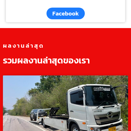
Facebook
ผลงานล่าสุด
รวมผลงานล่าสุดของเรา