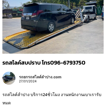
รถสไลค์สบปราบ โทร096-6793750
รถยกรถสไลด์ลําปาง.com
27/01/2024
รถสไลค์ลำปาง บริการ24ชั่วโมง งานหนักงานเบาเรารับ
หมด