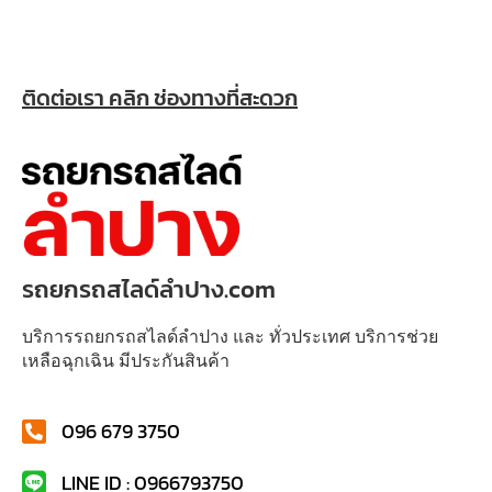
ติดต่อเรา คลิก ช่องทางที่สะดวก
รถยกรถสไลด์ลําปาง.com
บริการรถยกรถสไลด์ลำปาง และ ทั่วประเทศ บริการช่วย
เหลือฉุกเฉิน มีประกันสินค้า
096 679 3750
LINE ID : 0966793750