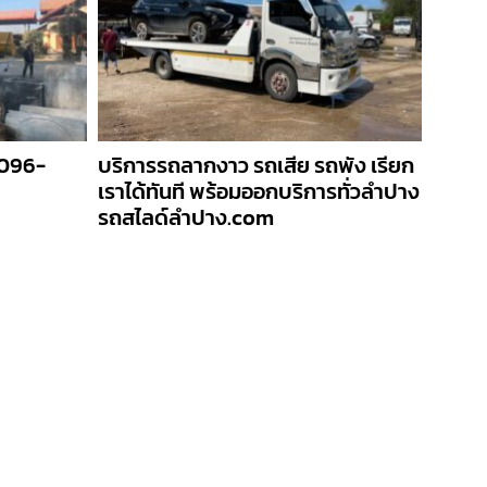
096-
บริการรถลากงาว รถเสีย รถพัง เรียก
เราได้ทันที พร้อมออกบริการทั่วลำปาง
รถสไลด์ลำปาง.com