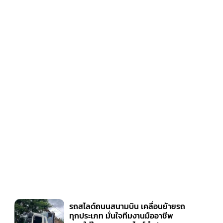
รถสไลด์ถนนสนามบิน เคลื่อนย้ายรถ
ทุกประเภท มั่นใจทีมงานมืออาชีพ