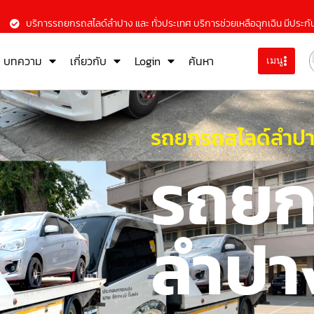
บริการรถยกรถสไลด์ลำปาง และ ทั่วประเทศ บริการช่วยเหลือฉุกเฉิน มีประกัน
บทความ
เกี่ยวกับ
Login
ค้นหา
เมนู
รถยกรถสไลด์ลําป
รถยก
ลำปา