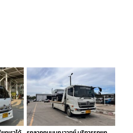
ียกเราได้
รถลากถนนบุญวาทย์ บริการรถยก