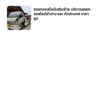
รถยกรถสไลด์เสริมซ้าย บริการรถยก
รถสไลด์ลำปาง และ ทั่วประเทศ ราคา
ถูก