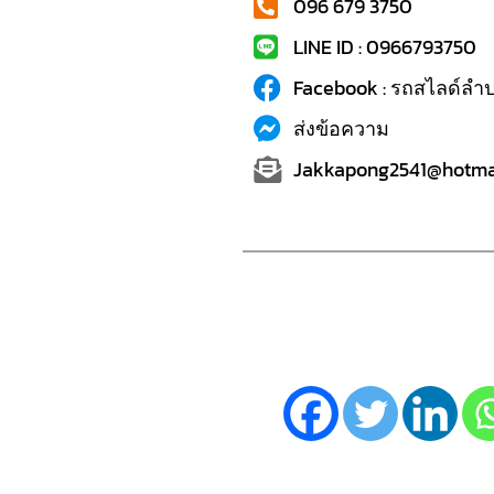
096 679 3750
LINE ID : 0966793750
Facebook : รถสไลด์ลำ
ส่งข้อความ
Jakkapong2541@hotmai