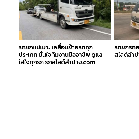
รถยกแม่เมาะ เคลื่อนย้ายรถทุก
รถยกรถสไ
ประเภท มั่นใจทีมงานมืออาชีพ ดูแล
สไลด์ลำปา
ใส่ใจทุกรถ รถสไลด์ลำปาง.com