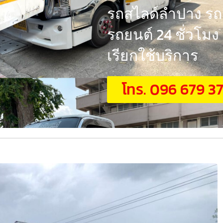
รถสไลด์ลำปาง รถ
รถยนต์ 24 ชั่วโมง 
เรียกใช้บริการ
โทร. 096 679 3