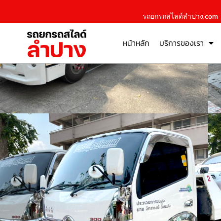
รถยกรถสไลด์ลําปาง.com
หน้าหลัก
บริการของเรา