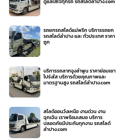
ดูแลใส่ใจทุกรถ รถสไลด์ลำปาง.com
รถยกรถสไลด์แม่พริก บริการรถยก
รถสไลด์ลำปาง และ ทั่วประเทศ ราคา
ถูก
บริการรถลากจูงลำพูน ราคาย่อมเยา
โปร่งใส บริการด้วยคุณภาพและ
มาตรฐานสูง รถสไลด์ลำปาง.com
สไลด์ออนวังเหนือ งานด่วน งาน
ฉุกเฉิน เราพร้อมเสมอ บริการ
ปลอดภัยมีประกันทุกงาน รถสไลด์
ลำปาง.com