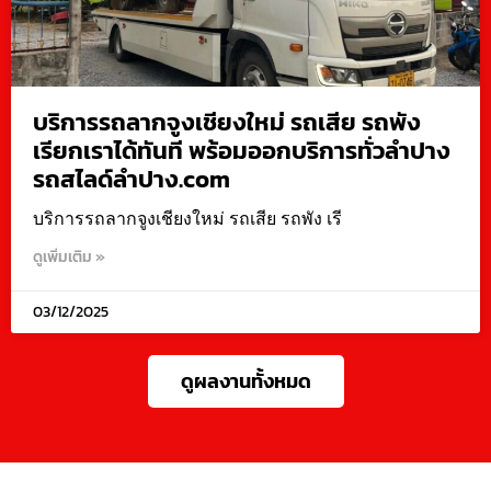
บริการรถลากจูงเชียงใหม่ รถเสีย รถพัง
เรียกเราได้ทันที พร้อมออกบริการทั่วลำปาง
รถสไลด์ลำปาง.com
บริการรถลากจูงเชียงใหม่ รถเสีย รถพัง เรี
ดูเพิ่มเติม »
03/12/2025
ดูผลงานทั้งหมด