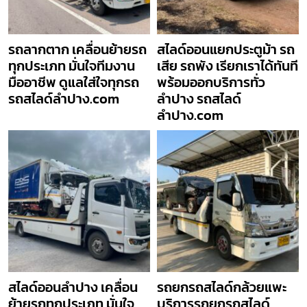
รถลากตาก เคลื่อนย้ายรถ
สไลด์ออนแยกประตูม้า รถ
ทุกประเภท มั่นใจทีมงาน
เสีย รถพัง เรียกเราได้ทันที
มืออาชีพ ดูแลใส่ใจทุกรถ
พร้อมออกบริการทั่ว
รถสไลด์ลำปาง.com
ลำปาง รถสไลด์
ลำปาง.com
สไลด์ออนลำปาง เคลื่อน
รถยกรถสไลด์กล้วยแพะ
ย้ายรถทุกประเภท มั่นใจ
บริการรถยกรถสไลด์