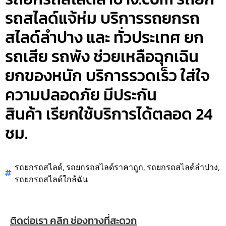
รถสไลด์แจ้ห่ม บริการรถยกรถ
สไลด์ลำปาง และ ทั่วประเทศ ยก
รถเสีย รถพัง ช่วยเหลือฉุกเฉิน
ยกของหนัก บริการรวดเร็ว ใส่ใจ
ความปลอดภัย มีประกัน
สินค้า เรียกใช้บริการได้ตลอด 24
ชม.
รถยกรถสไลด์
,
รถยกรถสไลด์ราคาถูก
,
รถยกรถสไลด์ลำปาง
,
รถยกรถสไลด์ใกล้ฉัน
ติดต่อเรา คลิก ช่องทางที่สะดวก