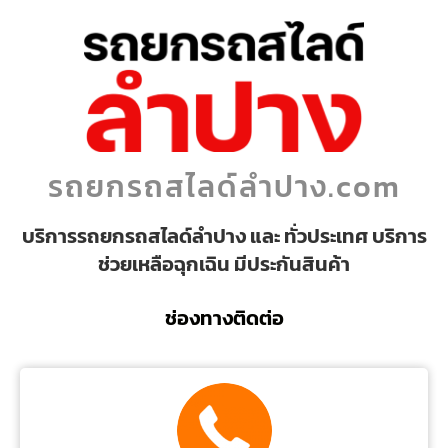
รถยกรถสไลด์ลําปาง.com
บริการรถยกรถสไลด์ลำปาง และ ทั่วประเทศ บริการ
ช่วยเหลือฉุกเฉิน มีประกันสินค้า
ช่องทางติดต่อ