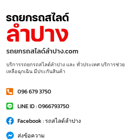
รถยกรถสไลด์ลําปาง.com
บริการรถยกรถสไลด์ลำปาง และ ทั่วประเทศ บริการช่วย
เหลือฉุกเฉิน มีประกันสินค้า
096 679 3750
LINE ID : 0966793750
Facebook : รถสไลด์ลำปาง
ส่งข้อความ