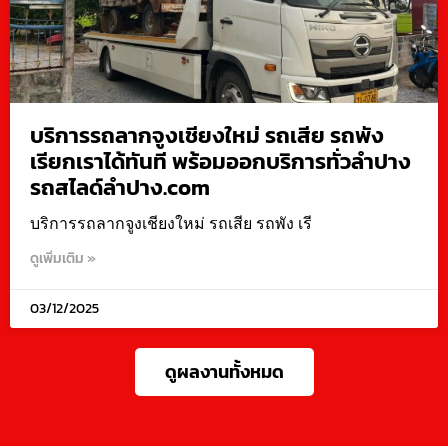
บริการรถลากจูงเชียงใหม่ รถเสีย รถพัง
เรียกเราได้ทันที พร้อมออกบริการทั่วลำปาง
รถสไลด์ลำปาง.com
บริการรถลากจูงเชียงใหม่ รถเสีย รถพัง เรี
ดูเพิ่มเติม »
03/12/2025
ดูผลงานทั้งหมด