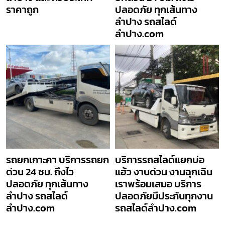
ราคาถูก
ปลอดภัย ทุกเส้นทาง
ลำปาง รถสไลด์
ลำปาง.com
รถยกเกาะคา บริการรถยก
บริการรถสไลด์แยกบ่อ
ด่วน 24 ชม. ถึงไว
แฮ้ว งานด่วน งานฉุกเฉิน
ปลอดภัย ทุกเส้นทาง
เราพร้อมเสมอ บริการ
ลำปาง รถสไลด์
ปลอดภัยมีประกันทุกงาน
ลำปาง.com
รถสไลด์ลำปาง.com