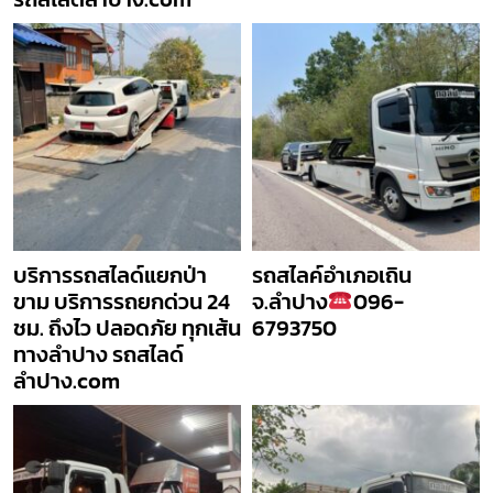
บริการรถสไลด์แยกป่า
รถสไลค์อำเภอเถิน
ขาม บริการรถยกด่วน 24
จ.ลำปาง
096-
ชม. ถึงไว ปลอดภัย ทุกเส้น
6793750
ทางลำปาง รถสไลด์
ลำปาง.com