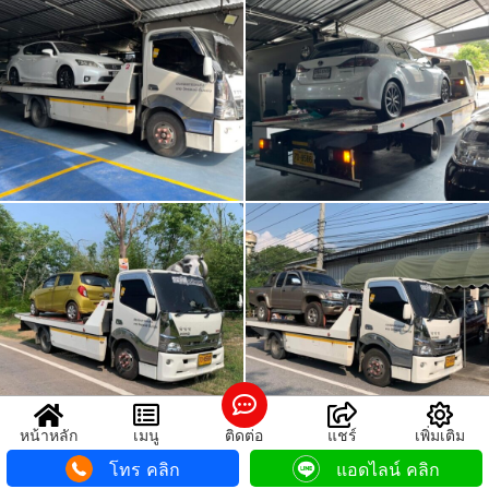
หน้าหลัก
เมนู
ติดต่อ
แชร์
เพิ่มเติม
โทร คลิก
แอดไลน์ คลิก