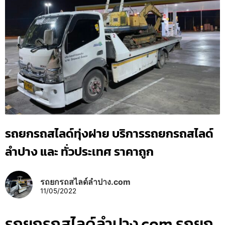
รถยกรถสไลด์ทุ่งฝาย บริการรถยกรถสไลด์
ลำปาง และ ทั่วประเทศ ราคาถูก
รถยกรถสไลด์ลําปาง.com
11/05/2022
รถยกรถสไลด์ลําปาง.com รถยก