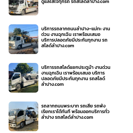
ดูแลใส่ใจทุกรถ รถสไลด์ลำปาง.com
บริการรถลากถนนลำปาง–แม่ทะ งาน
ด่วน งานฉุกเฉิน เราพร้อมเสมอ
บริการปลอดภัยมีประกันทุกงาน รถ
สไลด์ลำปาง.com
บริการรถสไลด์แยกประตูม้า งานด่วน
งานฉุกเฉิน เราพร้อมเสมอ บริการ
ปลอดภัยมีประกันทุกงาน รถสไลด์
ลำปาง.com
รถลากถนนพระบาท รถเสีย รถพัง
เรียกเราได้ทันที พร้อมออกบริการทั่ว
ลำปาง รถสไลด์ลำปาง.com