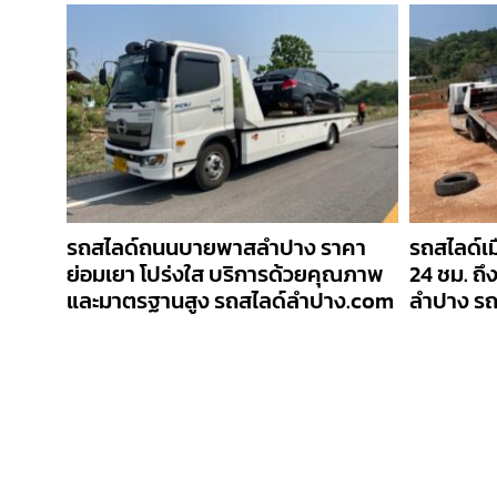
รถสไลด์ถนนบายพาสลำปาง ราคา
รถสไลด์เ
ย่อมเยา โปร่งใส บริการด้วยคุณภาพ
24 ชม. ถึ
และมาตรฐานสูง รถสไลด์ลำปาง.com
ลำปาง ร