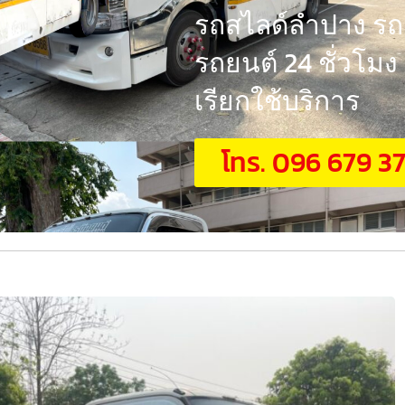
รถสไลด์ลำปาง รถ
รถยนต์ 24 ชั่วโมง 
เรียกใช้บริการ
โทร. 096 679 3