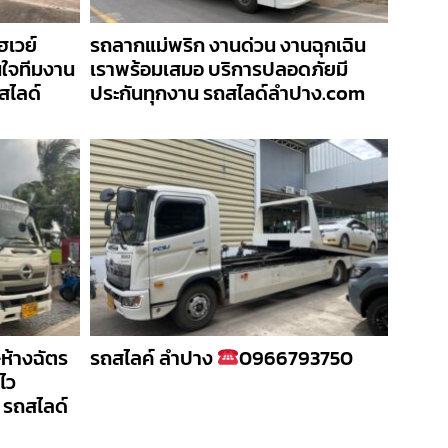
ฮเวย์
รถลากแม่พริก งานด่วน งานฉุกเฉิน
นใจทีมงาน
เราพร้อมเสมอ บริการปลอดภัยมี
สไลด์
ประกันทุกงาน รถสไลด์ลำปาง.com
ห้างฉัตร
รถสไลค์ ลำปาง
0966793750
ไว
 รถสไลด์