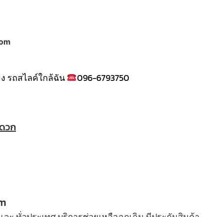
com
ง รถสไลค์ใกล้ฉัน
096-6793750
ะดวก
om
ะ ทั่วประเทศ บริการช่วยเหลือฉุกเฉิน มีประกันสินค้า