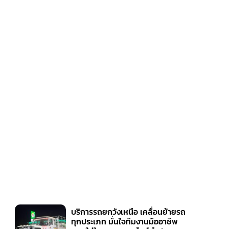
บริการรถยกวังเหนือ เคลื่อนย้ายรถ
ทุกประเภท มั่นใจทีมงานมืออาชีพ