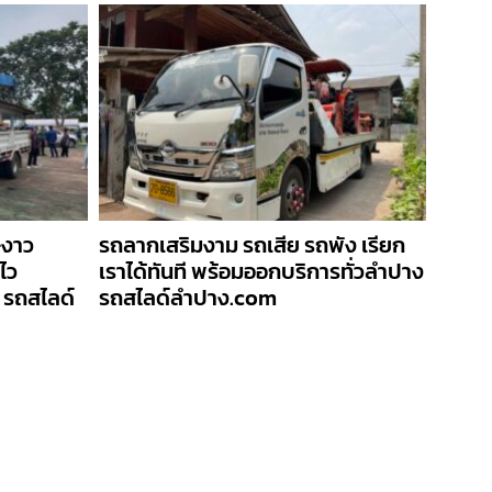
–งาว
รถลากเสริมงาม รถเสีย รถพัง เรียก
ไว
เราได้ทันที พร้อมออกบริการทั่วลำปาง
 รถสไลด์
รถสไลด์ลำปาง.com